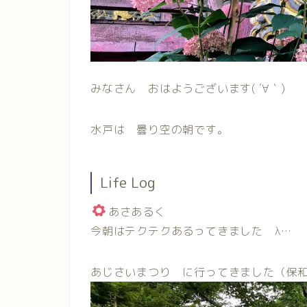
みなさん おはようございます( ´∀｀)
水戸は 曇り空の朝です。
Life Log
あさあるく
今朝はテクテクあるってきました λ…
あじさいまつり に行ってきました（保