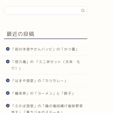
最近の投稿
「街の洋食やさんバンビ」の「かつ重」
「悠久庵」の 「ミニ丼セット（天丼・も
り）」
「はまや食堂」の「カツカレー」
「麺来亭」の「ラーメン」と「餃子」
「ふたば食堂」の「鶏の竜田揚げ香味野菜
添え」「黒カジキのステーキ」