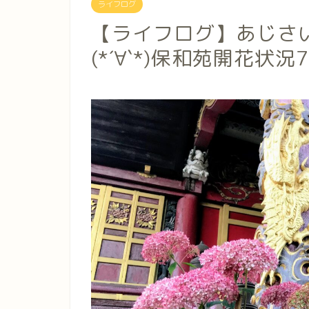
ライフログ
【ライフログ】あじさ
(*´∀`*)保和苑開花状況