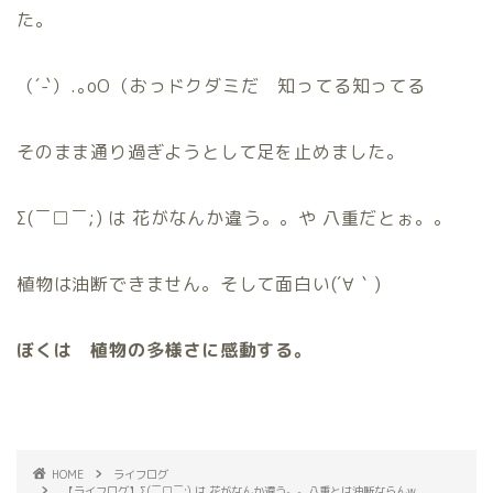
た。
（´-`）.｡oO（おっドクダミだ 知ってる知ってる
そのまま通り過ぎようとして足を止めました。
Σ(￣□￣;) は 花がなんか違う。。や 八重だとぉ。。
植物は油断できません。そして面白い(´∀｀)
ぼくは 植物の多様さに感動する。
HOME
ライフログ
【ライフログ】Σ(￣□￣;) は 花がなんか違う。。八重とは油断ならんw