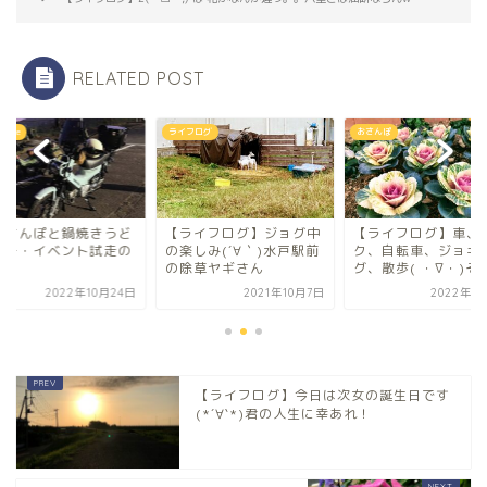
RELATED POST
 Bike
ライフログ
おさんぽ
のさんぽと鍋焼きうど
【ライフログ】ジョグ中
【ライフログ】車、
ツー・イベント試走の
の楽しみ(´∀｀)水戸駅前
ク、自転車、ジョギ
の除草ヤギさん
グ、散歩( ・∇・)それ.
2022年10月24日
2021年10月7日
2022年1
【ライフログ】今日は次女の誕生日です
(*´∀`*)君の人生に幸あれ！