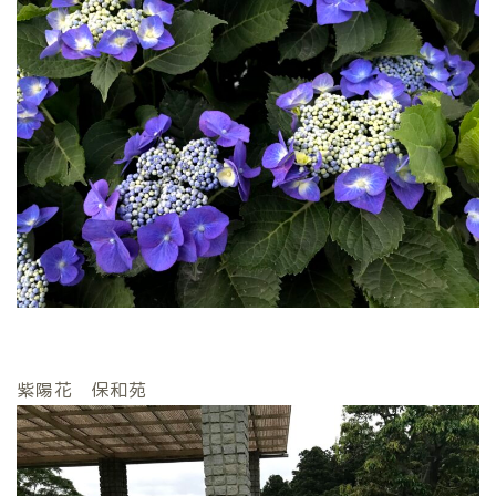
紫陽花 保和苑