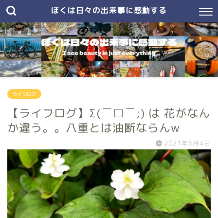
ぼくは日々の出来事に感動する
ライフログ
【ライフログ】Σ(￣□￣;) は 花がなん
か違う。。八重とは油断ならんw
2021年6月4日