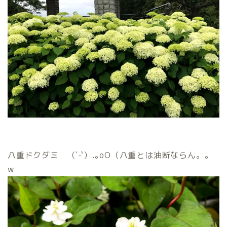
八重ドクダミ （´-`）.｡oO（八重とは油断ならん。。
w