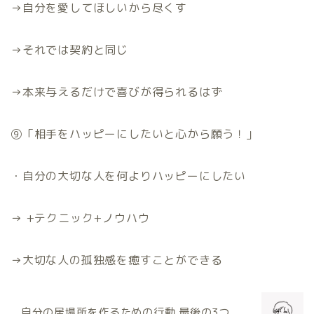
→
自分を愛してほしいから尽くす
→
それでは契約と同じ
→
本来与えるだけで喜びが得られるはず
⑨「相手をハッピーにしたいと心から願う！」
・自分の大切な人を何よりハッピーにしたい
→ +
テクニック
+
ノウハウ
→
大切な人の孤独感を癒すことができる
自分の居場所を作るための行動 最後の
3
つ