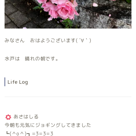
みなさん おはようございます( ´∀｀)
水戸は 晴れの朝です。
Life Log
あさはしる
今朝も元気にジョギングしてきました
┗(＾o＾)┓=3=3=3