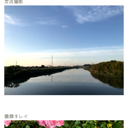
定点撮影
薔薇キレイ