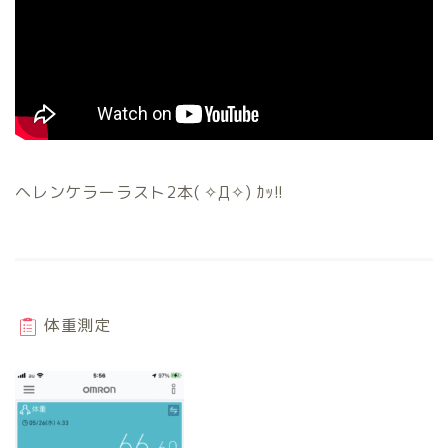
ヘレンケラーラスト2本( ✧Д✧) ｶｯ!!
体重測定