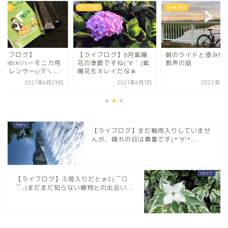
フログ
Road Bike
ライフログ
ライフログ】6月紫陽
朝のライドと澄み切った
【ライフログ】
の季節ですね(´∀｀)紫
歌声の話
SHINOBIX!ハーモニ
花もキレイだなぁ
のサイレンサー(/∇＼.
2021年6月1日
2022年10月5日
2021年6
【ライフログ】まだ梅雨入りしていませ
んが、晴れの日は貴重です(*´∀`*...
【ライフログ】ふ斑入りだとぉΣ(￣□
￣;)まだまだ知らない植物との出会い...