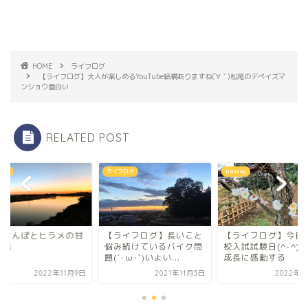
HOME
ライフログ
【ライフログ】大人が楽しめるYouTube結構ありますね(´∀｀)松尾のデペイズマ
ンショウ面白い
RELATED POST
フログ
training
おさんぽ
ライフログ】長いこと
【ライフログ】今日は高
朝のさんぽとヒラメ
み続けているバイク問
校入試試験日(^-^)v娘の
みの話
´･ω･`)いよい...
成長に感動する
2021年11月5日
2022年3月3日
2022年1