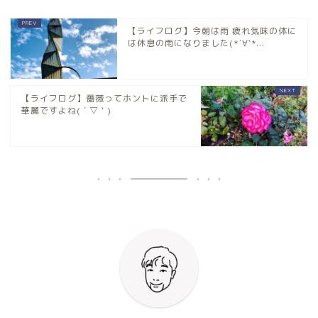
【ライフログ】今朝は雨 疲れ気味の体に
は休息の雨になりました(*´∀`*...
【ライフログ】薔薇ってホントに派手で
華麗ですよね( ´ ▽ ` )