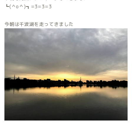
┗(＾o＾)┓=3=3=3
今朝は千波湖を走ってきました