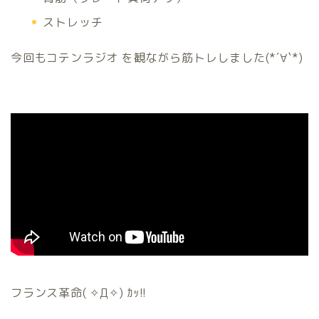
ストレッチ
今回もコテンラジオ を観ながら筋トレしました(*´∀`*)
フランス革命( ✧Д✧) ｶｯ!!