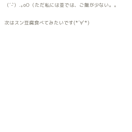
（´-`）.｡oO（ただ私には並では、ご飯が少ない。。
次はスン豆腐食べてみたいです(*´∀`*)