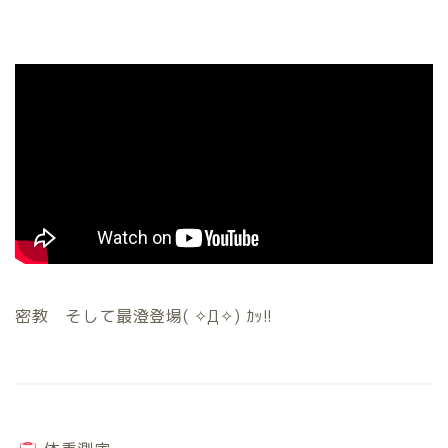
密教 そして最澄登場( ✧Д✧) ｶｯ!!