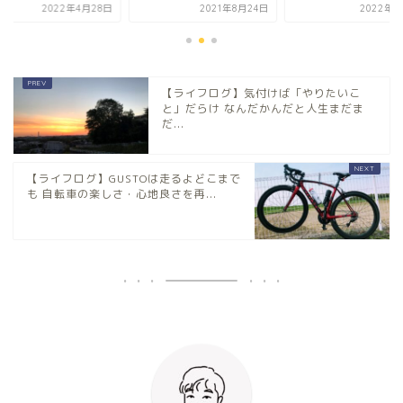
2022年4月28日
2021年8月24日
2022年6
【ライフログ】気付けば「やりたいこ
と」だらけ なんだかんだと人生まだま
だ...
【ライフログ】GUSTOは走るよどこまで
も 自転車の楽しさ・心地良さを再...