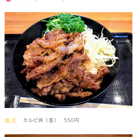
韓 丼
カルビ丼（並） 550円