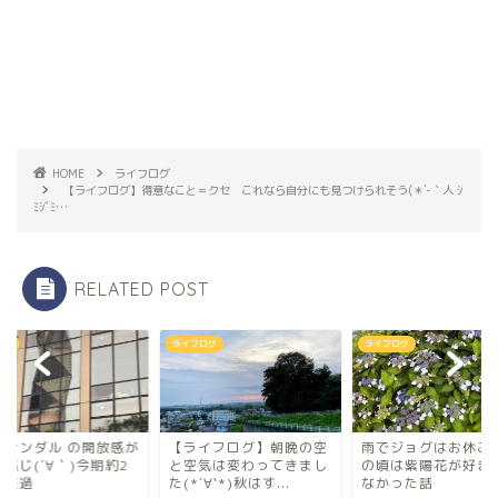
HOME
ライフログ
【ライフログ】得意なこと＝クセ これなら自分にも見つけられそう(＊´-｀人 ｼ
ﾐｼﾞﾐ…
RELATED POST
ning
ライフログ
ライフログ
ンサンダル の開放感が
【ライフログ】朝晩の空
雨でジョグはお休み 
感じ(´∀｀)今期約2
と空気は変わってきまし
の頃は紫陽花が好き
間経過
た(*´∀`*)秋はす...
なかった話