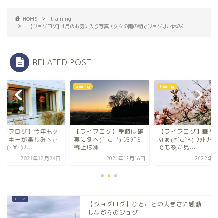
HOME
training
【ジョグログ】1月のお気に入り写真（久々の雨の朝でジョグはお休み）
RELATED POST
ning
training
training
ライフログ】今年もケ
【ライフログ】季節は確
【ライフログ】華や
タッキーが楽しみヽ(･
実に冬へ(´-ω-`) ｼﾐｼﾞﾐ
なぁ(*´ω`*) ｳｯﾄﾘ
人(･∀･)ﾉ...
橋上は凍...
でも桜が見...
2021年12月24日
2021年12月16日
2022年4
【ジョグログ】ひとことの大きさに感動
しながらのジョグ