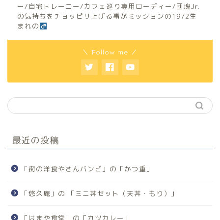
ー/自宅トレーニー/カフェ巡り専用ローディー/団塊Jr.
の気持ちをチョッピリ上げる事がミッションの1972生
まれの
＼ Follow me ／
最近の投稿
「街の洋食やさんバンビ」の「かつ重」
「悠久庵」の 「ミニ丼セット（天丼・もり）」
「はまや食堂」の「カツカレー」