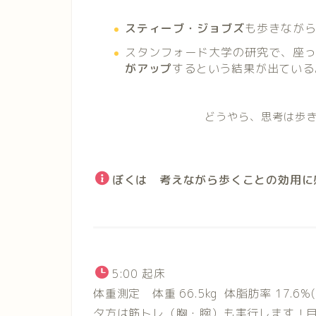
スティーブ・ジョブズ
も歩きなが
スタンフォード大学の研究で、座
がアップ
するという結果が出ている
どうやら、思考は歩
ぼくは 考えながら歩くことの効用に
5:00 起床
体重測定 体重 66.5kg 体脂肪率 17.6
夕方は筋トレ（胸・腕）も実行します！目標まで 