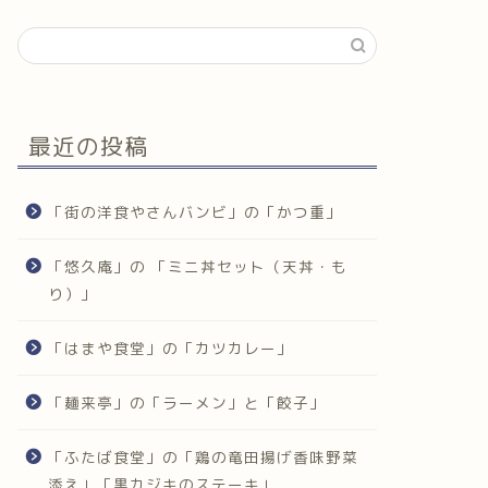
最近の投稿
「街の洋食やさんバンビ」の「かつ重」
「悠久庵」の 「ミニ丼セット（天丼・も
り）」
「はまや食堂」の「カツカレー」
「麺来亭」の「ラーメン」と「餃子」
「ふたば食堂」の「鶏の竜田揚げ香味野菜
添え」「黒カジキのステーキ」