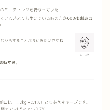
らのミーティングを行なっていた
っている時よりも歩いている時の方が
60%も創造力
。
きながらすることが良いみたいですね
エースケ
感動する。
%(前日比 ±0kg +0.1%) とりあえずキープです。
-1.5kg or -0.7%