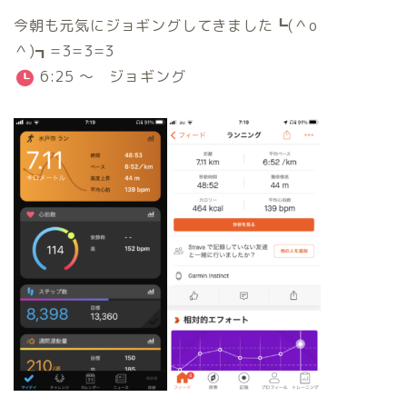
今朝も元気にジョギングしてきました┗(＾o
＾)┓=3=3=3
6:25 ～ ジョギング