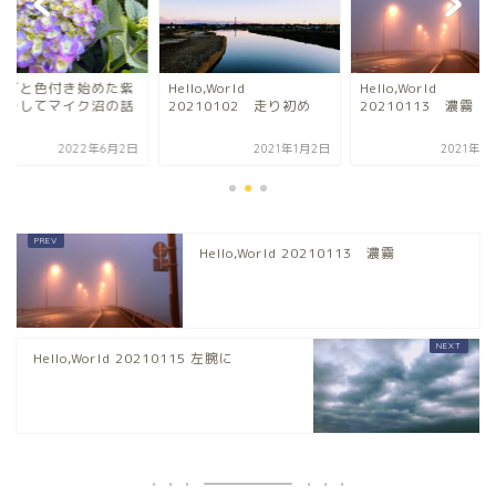
ョグと色付き始めた紫
Hello,World
Hello,World
花そしてマイク沼の話
20210102 走り初め
20210113 濃霧
2022年6月2日
2021年1月2日
2021年1
Hello,World 20210113 濃霧
Hello,World 20210115 左腕に