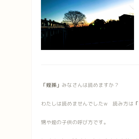
「姪孫」
みなさんは読めますか？
わたしは読めませんでしたw 読み方は
「
甥や姪の子供の呼び方です。