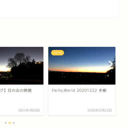
training
tr
グ】日の出の時間
Hello,World 20201222 手帳
朝
ぎ
2021年1月20日
2020年12月22日