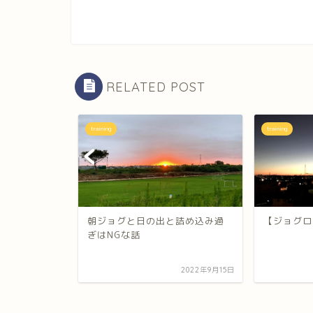
RELATED POST
training
training
01222 手帳
朝ジョグと日の出と詰め込み過
【ジョグロ
ぎはNGな話
2020年12月22日
2022年9月15日