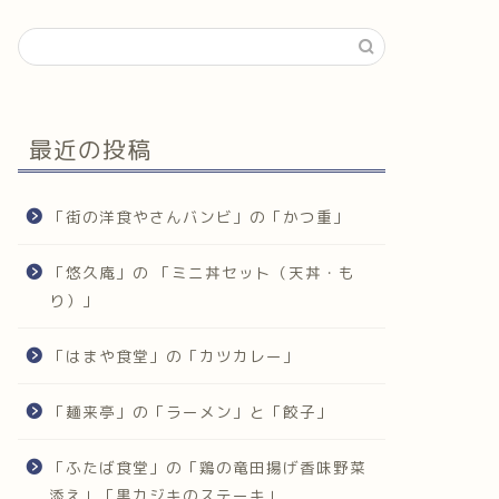
最近の投稿
「街の洋食やさんバンビ」の「かつ重」
「悠久庵」の 「ミニ丼セット（天丼・も
り）」
「はまや食堂」の「カツカレー」
「麺来亭」の「ラーメン」と「餃子」
「ふたば食堂」の「鶏の竜田揚げ香味野菜
添え」「黒カジキのステーキ」