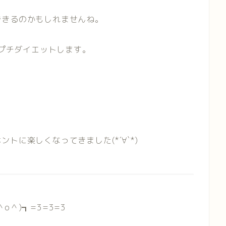
できるのかもしれませんね。
でプチダイエットします。
トに楽しくなってきました(*´∀`*)
＾
o
＾)┓
=3=3=3