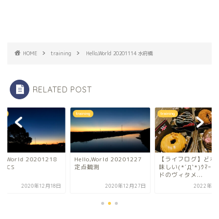
HOME
training
Hello,World 20201114 水府橋
RELATED POST
ning
training
training
lo,World 20201218
Hello,World 20201227
【ライフログ】どれ
CTICS
定点観測
味しい(*´Д`*)ｳﾏｰ 
ドのヴィタメ...
2020年12月18日
2020年12月27日
2022年1