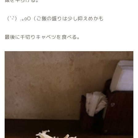
飯を平らげる。
（´-`）.｡oO（ご飯の盛りは少し抑えめかも
最後に千切りキャベツを食べる。