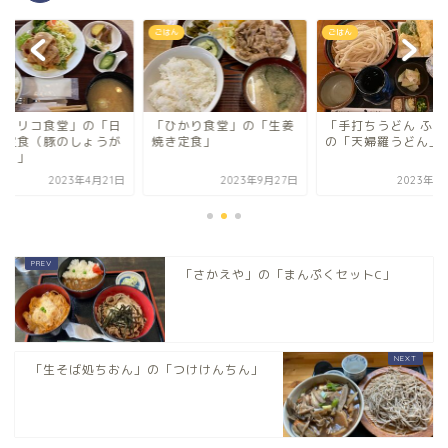
ん
ごはん
ごはん
ひかり食堂」の「生姜
「手打ちうどん ふじ樹」
「ココリコ食堂」の
き定食」
の「天婦羅うどん」
替り定食（豚のしょ
焼き）」
2023年9月27日
2023年11月8日
2023年4
「さかえや」の「まんぷくセットC」
「生そば処ちおん」の「つけけんちん」