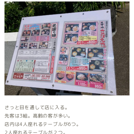
さっと目を通して店に入る。
先客は3組。高齢の客が多い。
店内は4人座れるテーブルが6つ。
2人座れるテーブルが２つ。