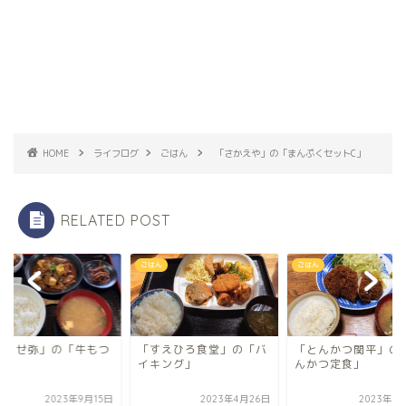
HOME
ライフログ
ごはん
「さかえや」の「まんぷくセットC」
RELATED POST
ごはん
ごはん
せ弥」の「牛もつ
「すえひろ食堂」の「バ
「とんかつ関平」の「と
イキング」
んかつ定食」
2023年9月15日
2023年4月26日
2023年4月13