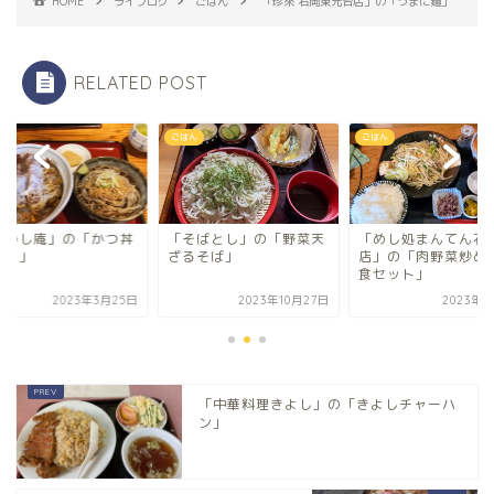
HOME
ライフログ
ごはん
「珍來 石岡東光台店」の「うまに麺」
RELATED POST
ん
ごはん
ごはん
そばとし」の「野菜天
「めし処まんてん石崎
「あかし庵」の「か
るそば」
店」の「肉野菜炒めの定
（並）」
食セット」
2023年10月27日
2023年7月3日
2023年3月
「中華料理きよし」の「きよしチャーハ
ン」