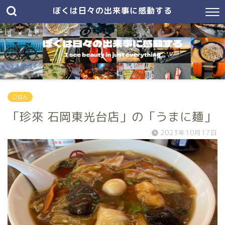
ぼくは日々の出来事に感動する
ごはん
「珍來 石岡東光台店」の「うまに麺」
2023年10月17日