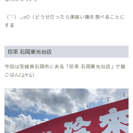
（´-`）.｡oO（どうせだったら美味い飯を食べることに
する
珍來 石岡東光台店
今回は茨城県石岡市にある「珍來 石岡東光台店」で昼
ごはん(≧∀≦)