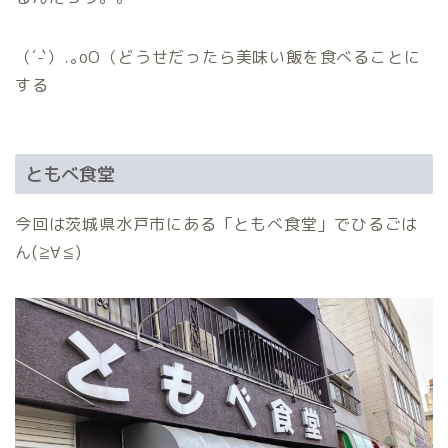
（´-`）.｡oO（どうせだったら美味い飯を食べることに
する
ともべ食堂
今回は茨城県水戸市にある「ともべ食堂」でひるごは
ん(≧∀≦)