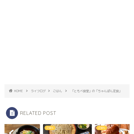
HOME
ライフログ
ごはん
「ともべ食堂」の「ちゃんぽん定食」
RELATED POST
ん
ごはん
ごはん