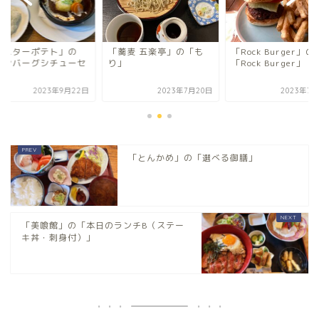
ミスターポテト」の
「蕎麦 五楽亭」の「も
「Rock Burger」の
ハンバーグシチューセ
り」
「Rock Burger」
ト」
2023年9月22日
2023年7月20日
2023年7月
「とんかめ」の「選べる御膳」
「美喰館」の「本日のランチB（ステー
キ丼・刺身付）」