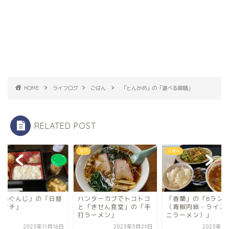
HOME
ライフログ
ごはん
「とんかめ」の「選べる御膳」
RELATED POST
ごはん
ごはん
ンターカブでトコトコ
「香蘭」の「Bランチ
「味処ぐんじ」の「
「きせん食堂」の「手
（青椒肉絲・ライス・ミ
りランチ」
ラーメン」
ニラーメン）」
2023年5月21日
2023年11月2日
2023年11