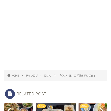
HOME
ライフログ
ごはん
「やよい軒」の「鶏まぶし定食」
RELATED POST
ん
ごはん
ごはん