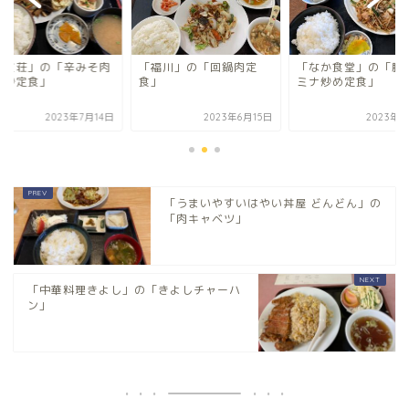
満貫荘」の「辛みそ肉
「福川」の「回鍋肉定
「なか食堂」の「豚
菜炒定食」
食」
ミナ炒め定食」
2023年7月14日
2023年6月15日
2023年4
「うまいやすいはやい丼屋 どんどん」の
「肉キャベツ」
「中華料理きよし」の「きよしチャーハ
ン」