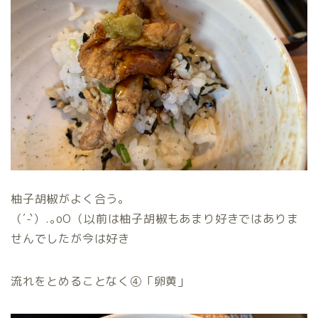
柚子胡椒がよく合う。
（´-`）.｡oO（以前は柚子胡椒もあまり好きではありま
せんでしたが今は好き
流れをとめることなく④「卵黄」