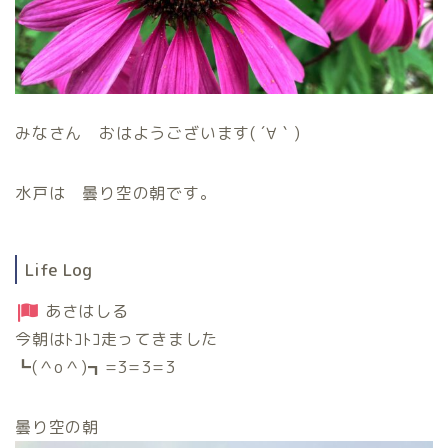
みなさん おはようございます( ´∀｀)
水戸は 曇り空の朝です。
Life Log
あさはしる
今朝はﾄｺﾄｺ走ってきました
┗(＾o＾)┓=3=3=3
曇り空の朝