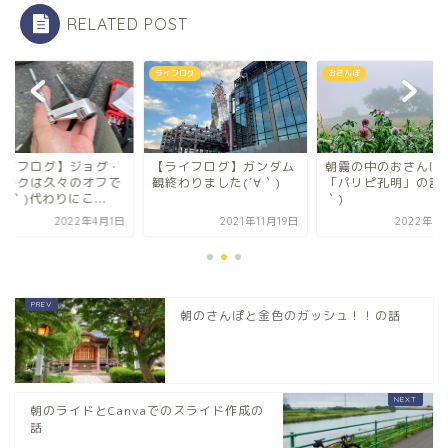
RELATED POST
ライフログ
おさんぽ
ライフログ】ジョグ・
【ライフログ】ガンダム
朝霧の中のおさんぽ
ォークは久々のオフで
観終わりました(´∀｀)
「パリピ孔明」の話(
´∀｀)代わりにこ...
｀)
2022年4月1日
2021年11月19日
2022年5
朝のさんぽと金色のガッシュ！！の話
朝のライドとCanvaでのスライド作成の
話