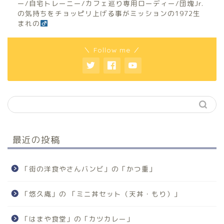
ー/自宅トレーニー/カフェ巡り専用ローディー/団塊Jr.
の気持ちをチョッピリ上げる事がミッションの1972生
まれの
＼ Follow me ／
最近の投稿
「街の洋食やさんバンビ」の「かつ重」
「悠久庵」の 「ミニ丼セット（天丼・もり）」
「はまや食堂」の「カツカレー」