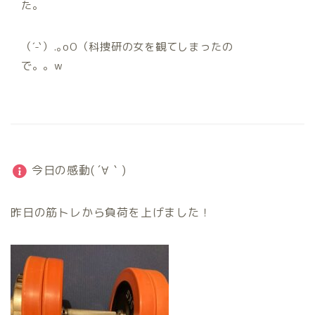
た。
（´-`）.｡oO（科捜研の女を観てしまったの
で。。w
今日の感動( ´∀｀)
昨日の筋トレから負荷を上げました！