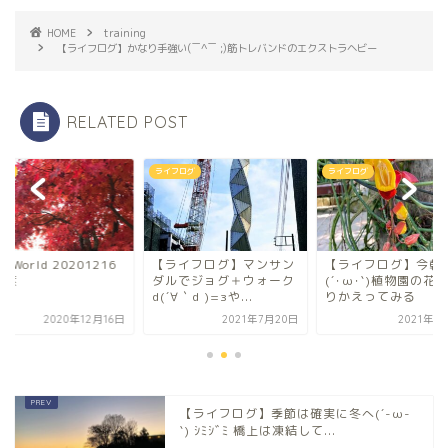
HOME
training
【ライフログ】かなり手強い(￣^￣ ;)筋トレバンドのエクストラヘビー
RELATED POST
ning
ライフログ
ライフログ
lo,World 20201216
【ライフログ】マンサン
【ライフログ】今朝
い葉
ダルでジョグ＋ウォーク
(´･ω･`)植物園の花
d(´∀｀d )=зや...
りかえってみる
2020年12月16日
2021年7月20日
2021年1
【ライフログ】季節は確実に冬へ(´-ω-
`) ｼﾐｼﾞﾐ 橋上は凍結して...