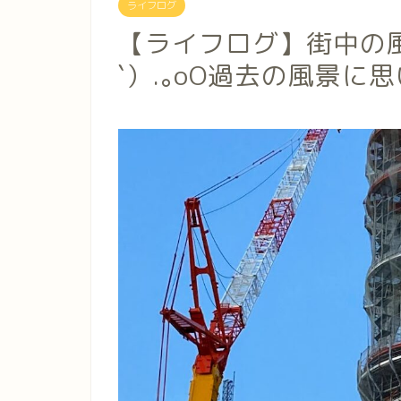
ライフログ
【ライフログ】街中の風
`）.｡oO過去の風景に