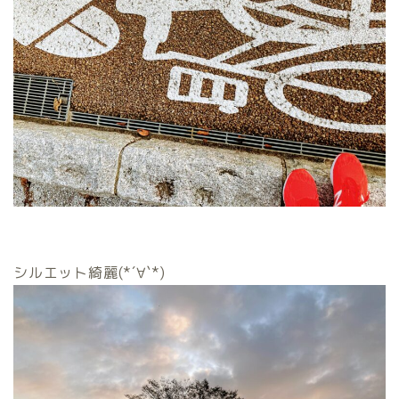
シルエット綺麗(*´∀`*)