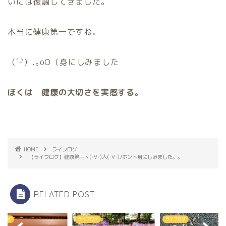
いには復調してきました。
本当に健康第一ですね。
（´-`）.｡oO（身にしみました
ぼくは 健康の大切さを実感する。
HOME
ライフログ
【ライフログ】健康第一ヽ(･∀･)人(･∀･)ﾉホント身にしみました。。
RELATED POST
フログ
ライフログ
ライフログ