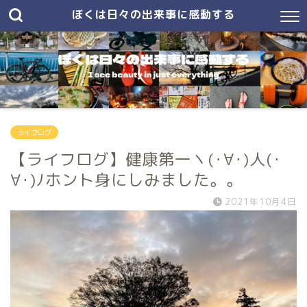
ぼくは日々の出来事に感動する
ライフログ
【ライフログ】健康第一ヽ(･∀･)人(･
∀･)ﾉホント身にしみました。。
2021年10月4日