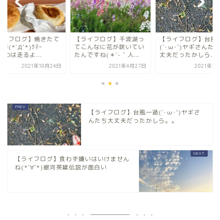
ライフログ】焼きたて
【ライフログ】千波湖っ
【ライフログ】台風
が(*´Д`*)ｳﾏｰ
てこんなに花が咲いてい
(´･ω･`)ヤギさんた
STOは走るよ...
たんですね(＊´-｀人...
丈夫だったかしら...
2021年10月24日
2021年4月27日
2021年1
【ライフログ】台風一過(´･ω･`)ヤギさ
んたち大丈夫だったかしら。。
【ライフログ】食わず嫌いはいけません
ね(*´∀`*)銀河英雄伝説が面白い