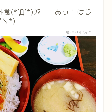
(*´Д`*)ｳﾏｰ あっ！はじ
＼*)
2021年3月21日