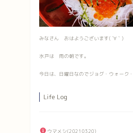
みなさん おはようございます( ´∀｀)
水戸は 雨の朝です。
今日は、日曜日なのでジョグ・ウォーク・筋
Life Log
ウマメシ(20210320)