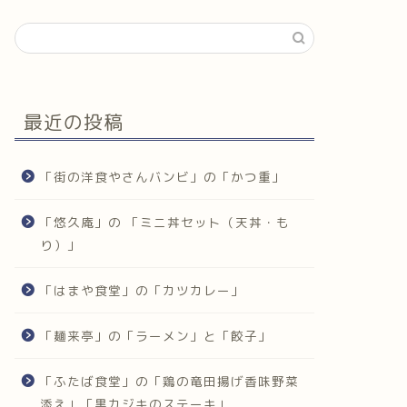
最近の投稿
「街の洋食やさんバンビ」の「かつ重」
「悠久庵」の 「ミニ丼セット（天丼・も
り）」
「はまや食堂」の「カツカレー」
「麺来亭」の「ラーメン」と「餃子」
「ふたば食堂」の「鶏の竜田揚げ香味野菜
添え」「黒カジキのステーキ」