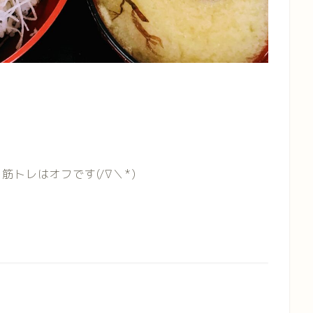
トレはオフです(/∇＼*)