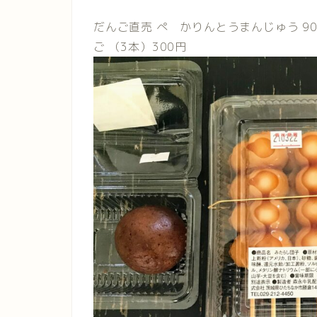
だんご直売 ぺ かりんとうまんじゅう 9
ご （3本）300円