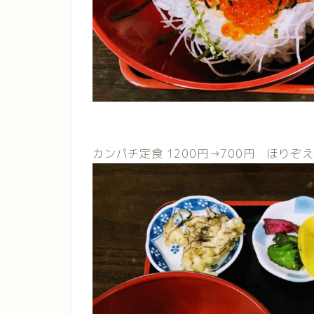
カンパチ定食 1200円→700円 ほりぞえ