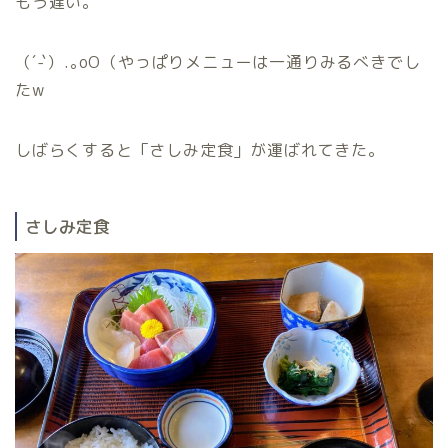
もう遅い。
（´-`）.｡oO（やっぱりメニューは一通りみるべきでし
たw
しばらくすると「さしみ定食」が運ばれてきた。
さしみ定食