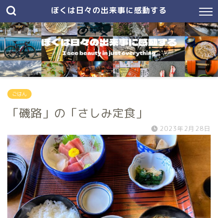
ぼくは日々の出来事に感動する
ごはん
「磯路」の「さしみ定食」
2023年2月28日