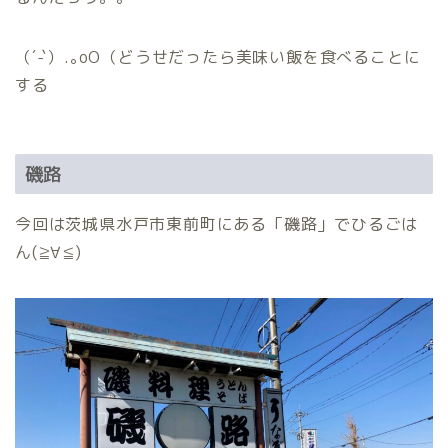
（´-`）.｡oO（どうせだったら美味い飯を食べることに
する
磯路
今回は茨城県水戸市東前町にある「磯路」でひるごは
ん(≧∀≦)