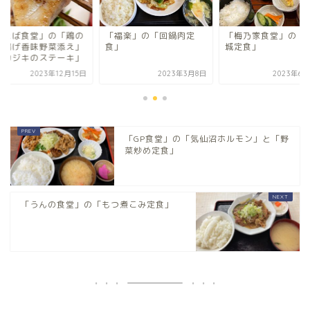
ふたば食堂」の「鶏の
「福楽」の「回鍋肉定
「梅乃家食堂」の「
田揚げ香味野菜添え」
食」
城定食」
黒カジキのステーキ」
2023年12月15日
2023年3月8日
2023年6月
「GP食堂」の「気仙沼ホルモン」と「野
菜炒め定食」
「うんの食堂」の「もつ煮こみ定食」