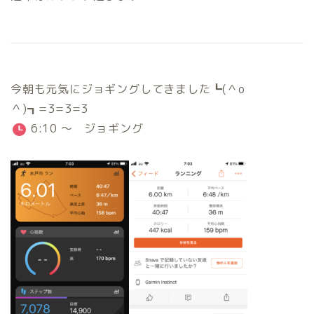
今朝も元気にジョギングしてきました┗(＾o
＾)┓=3=3=3
6:10 ～ ジョギング