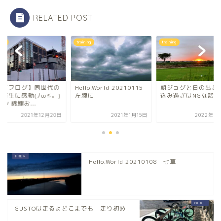
RELATED POST
ning
training
training
ライフログ】同世代の
Hello,World 20210115
朝ジョグと日の出と
者誕生に感動(ﾉω≦。)
左腕に
込み過ぎはNGな話
ﾞｰﾝ 錦鯉お...
2021年12月20日
2021年1月15日
2022年9
Hello,World 20210108 七草
GUSTOは走るよどこまでも 走り初め