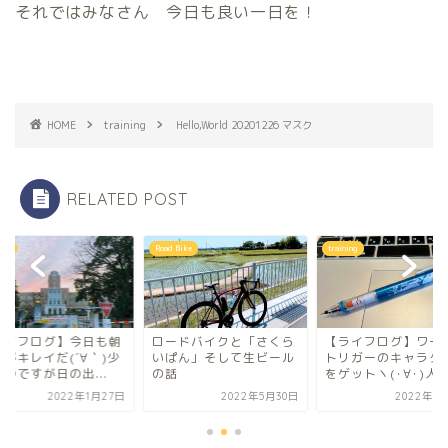
それではみなさん 今日も良い一日を！
HOME
training
Hello,World 20201226 マスク
RELATED POST
ning
Road Bike
training
ライフログ】今日も朝
ロードバイクと「さくら
【ライフログ】ワー
けがキレイだ(´∀｀)少
いぱん」そして生ビール
トリガーのキャラグ
つですが日の出...
の話
をゲットヽ(･∀･)人..
2022年1月27日
2022年5月30日
2022年1