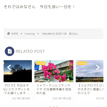
それではみなさん 今日も良い一日を！
HOME
training
Hello,World 20201128 夜ふかし
RELATED POST
ning
training
training
ジョグログ】今日はオ
シャワーランとコテンラ
【ジョグログ】ひと
 お気に入りスポットを
ジオ の日露戦争編を見始
の大きさに感動しな
とめてお届けします...
めた話
のジョグ
2021年2月16日
2022年7月26日
2021年2