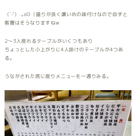
（´-`）.｡oO（盛りが良く濃いめの味付けなので自ずと
客層はそうなりますねw
2〜3人座れるテーブルがいくつもあり
ちょっとした小上がりに4人掛けのテーブルが4つあ
る。
うながされた席に座りメニューを一通りみる。