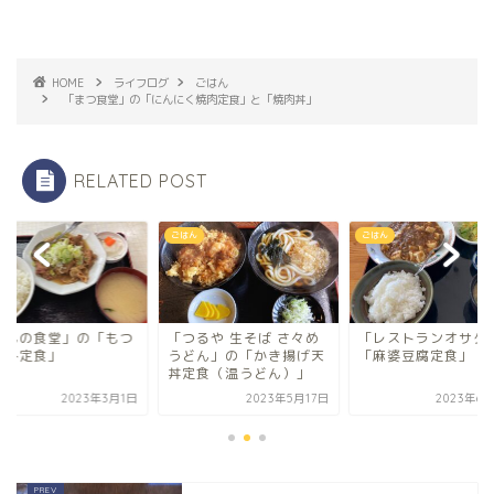
HOME
ライフログ
ごはん
「まつ食堂」の「にんにく焼肉定食」と「焼肉丼」
RELATED POST
ん
ごはん
ごはん
うんの食堂」の「もつ
「つるや 生そば さ々め
「レストランオサダ
こみ定食」
うどん」の「かき揚げ天
「麻婆豆腐定食」
丼定食（温うどん）」
2023年3月1日
2023年5月17日
2023年6