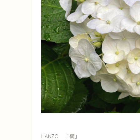
HANZO 「構」