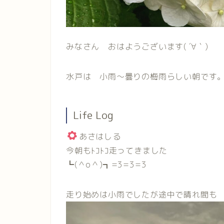
みなさん おはようございます( ´∀｀)
水戸は 小雨〜曇りの梅雨らしい朝です
Life Log
あさはしる
今朝もﾄｺﾄｺ走ってきました
┗(＾o＾)┓=3=3=3
走り始めは小雨でしたが途中で晴れ間も