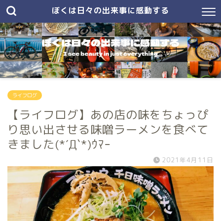
ぼくは日々の出来事に感動する
ライフログ
【ライフログ】あの店の味をちょっぴ
り思い出させる味噌ラーメンを食べて
きました(*´Д`*)ｳﾏｰ
2021年4月11日