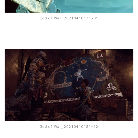
God of War_20210410171301
God of War_20210410181442