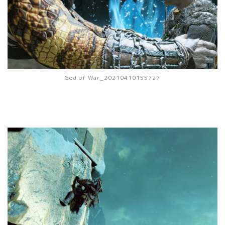
God of War_20210410155727