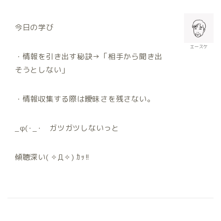
今日の学び
エースケ
・情報を引き出す秘訣→「相手から聞き出
そうとしない」
・情報収集する際は曖昧さを残さない。
_φ(･_･ ガツガツしないっと
傾聴深い( ✧Д✧) ｶｯ!!