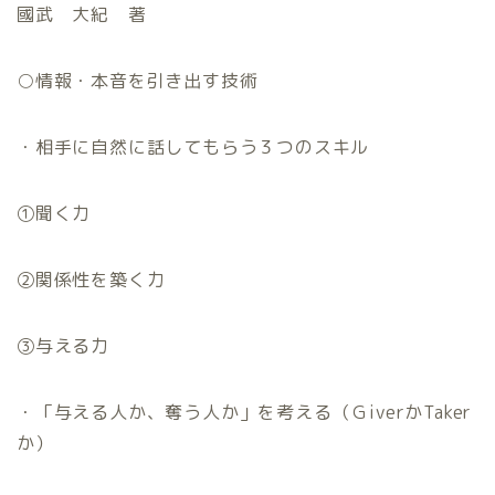
國武 大紀 著
○
情報・本音を引き出す技術
・相手に自然に話してもらう３つのスキル
①聞く力
②関係性を築く力
③与える力
・「与える人か、奪う人か」を考える（Ｇ
iver
か
Taker
か）