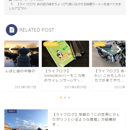
【ライフログ】あの店の味をちょっぴり思い出させる味噌ラーメンを食べてきま
した(*´Д`*)ｳﾏｰ
RELATED POST
んぽ
ライフログ
training
のさんぽと袋の中身の
【ライフログ】
【ライフログ】あれ
SHINOBIX!ハーモニカ用
たい これもしたい(´
のサイレンサー(/∇＼...
カブが来てやり...
2023年1月17日
2021年6月29日
2022年1月
【ライフログ】早朝の「この世界にひと
りポツンといるような感覚」が結構好
き...