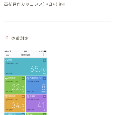
高杉晋作カッコいい( ✧Д✧) ｶｯ!!
体重測定