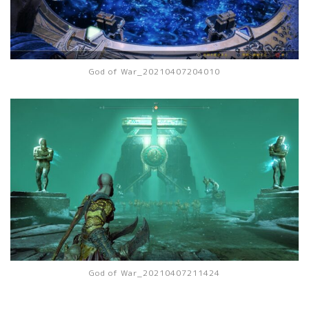
God of War_20210407204010
God of War_20210407211424