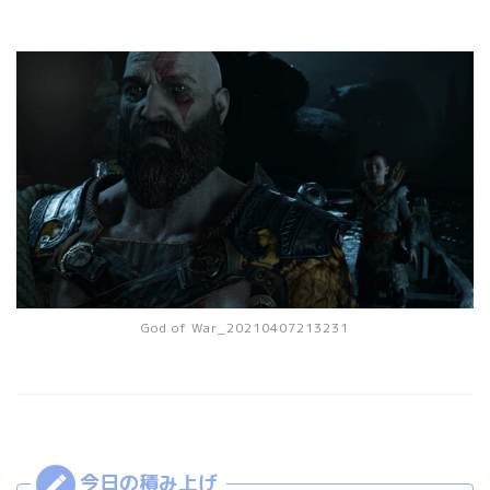
God of War_20210407213231