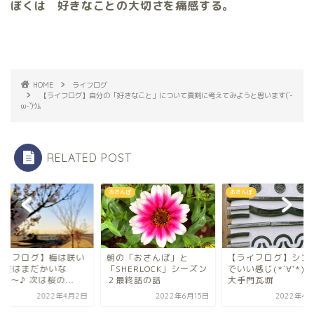
ぼくは 好きなことの大切さを痛感する。
HOME
ライフログ
【ライフログ】自分の「好きなこと」について真剣に考えてみようと思います(´-
ω-`)ｳﾑ
RELATED POST
おさんぽ
おさんぽ
training
朝の「おさんぽ」と
【ライフログ】シンプル
【ライフログ
「SHERLOCK」シーズン
でいい感じ(*´∀`*)水戸
たか桜はまだ
２最終話の話
大手門瓦塀
(´▽`) 〜♪ 
2022年6月15日
2022年4月23日