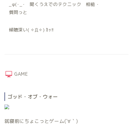
_φ(･_･ 聞くうえでのテクニック 相槌・
質問っと
傾聴深い( ✧Д✧) ｶｯ!!
GAME
ゴッド・オブ・ウォー
就寝前にちょこっとゲーム(´∀｀)