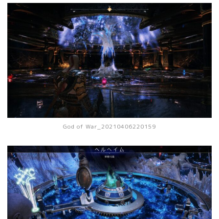
God of War_20210406220159