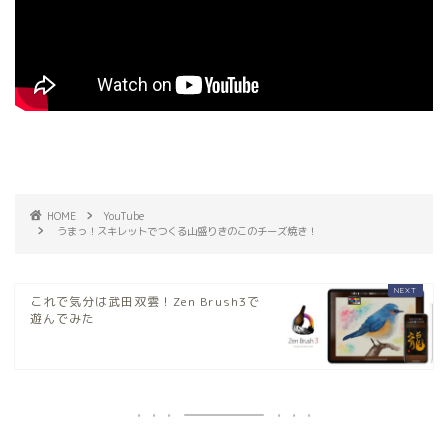
HOME
YouTube
うまっ！スキレットでつくる山盛りきのこのチーズ焼き！
これで気分は武田双雲！Zen Brush3で
遊んでみた