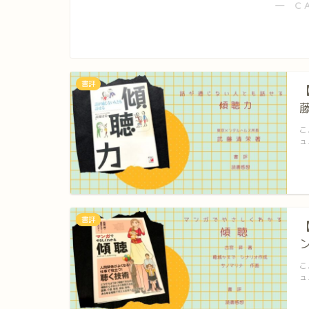
― C
書評
こ
ュ
書評
こ
ュ