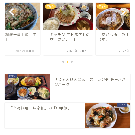
ん
ごはん
ごはん
中華料理一番」の「牛
「キッチン オトボケ」の
「あかし庵」の「か
肉丼」
「ポークソテー」
（並）」
2023年8月11日
2023年12月5日
2023年3月
「じゃんけんぽん」の「ランチ チーズハ
ンバーグ」
「台湾料理・味家和」の「中華飯」