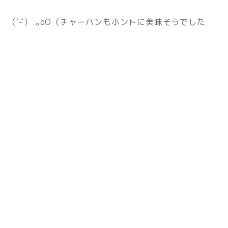
（´-`）.｡oO（チャーハンもホントに美味そうでした