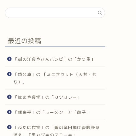
最近の投稿
「街の洋食やさんバンビ」の「かつ重」
「悠久庵」の 「ミニ丼セット（天丼・も
り）」
「はまや食堂」の「カツカレー」
「麺来亭」の「ラーメン」と「餃子」
「ふたば食堂」の「鶏の竜田揚げ香味野菜
添え」「黒カジキのステーキ」