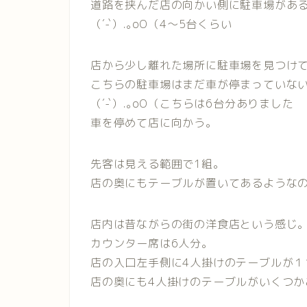
道路を挟んだ店の向かい側に駐車場があ
（´-`）.｡oO（4〜5台くらい
店から少し離れた場所に駐車場を見つけ
こちらの駐車場はまだ車が停まっていな
（´-`）.｡oO（こちらは6台分ありました
車を停めて店に向かう。
先客は見える範囲で1組。
店の奥にもテーブルが置いてあるような
店内は昔ながらの街の洋食店という感じ
カウンター席は6人分。
店の入口左手側に4人掛けのテーブルが１
店の奥にも4人掛けのテーブルがいくつか