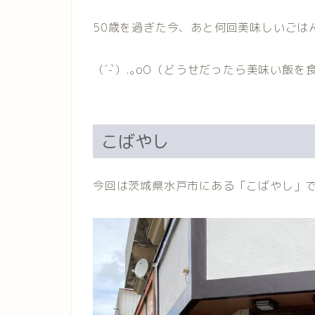
50歳を過ぎた今、あと何回美味しいごは
（´-`）.｡oO（どうせだったら美味い飯
こばやし
今回は茨城県水戸市にある「こばやし」で昼