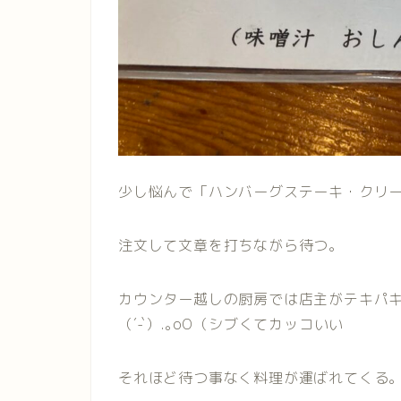
少し悩んで「ハンバーグステーキ・クリ
注文して文章を打ちながら待つ。
カウンター越しの厨房では店主がテキパ
（´-`）.｡oO（シブくてカッコいい
それほど待つ事なく料理が運ばれてくる