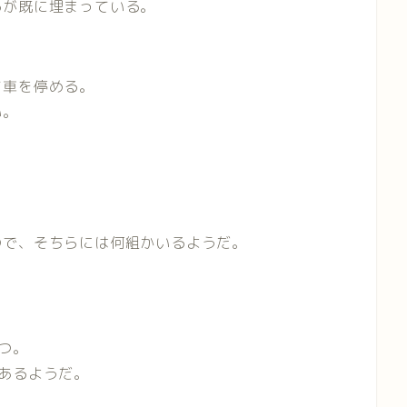
るが既に埋まっている。
て車を停める。
い。
ので、そちらには何組かいるようだ。
。
つ。
あるようだ。