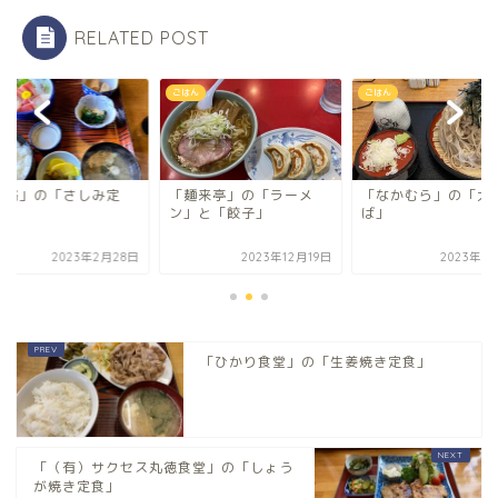
RELATED POST
ん
ごはん
ごはん
麺来亭」の「ラーメ
「なかむら」の「大根そ
「磯路」の「さしみ
」と「餃子」
ば」
食」
2023年12月19日
2023年8月18日
2023年2月
「ひかり食堂」の「生姜焼き定食」
「（有）サクセス丸徳食堂」の「しょう
が焼き定食」