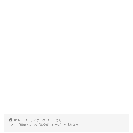
HOME
ライフログ
ごはん
「麺屋 SO」の「眞空煮干しそば」と「和え玉」