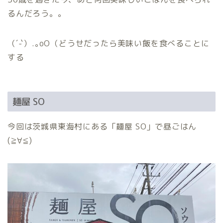
るんだろう。。
（´-`）.｡oO（どうせだったら美味い飯を食べることに
する
麺屋 SO
今回は茨城県東海村にある「麺屋 SO」で昼ごはん
(≧∀≦)