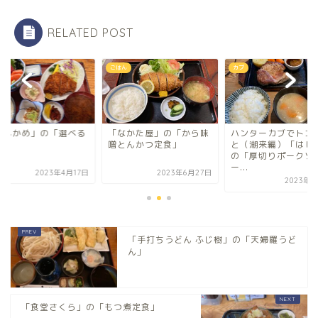
RELATED POST
ん
ごはん
カブ
とんかめ」の「選べる
「なかた屋」の「から味
ハンターカブでトコ
膳」
噌とんかつ定食」
と（潮来編）「はし
の「厚切りポークソ
ー...
2023年4月17日
2023年6月27日
2023年6
「手打ちうどん ふじ樹」の「天婦羅うど
ん」
「食堂さくら」の「もつ煮定食」