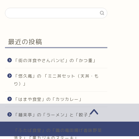
最近の投稿
「街の洋食やさんバンビ」の「かつ重」
「悠久庵」の 「ミニ丼セット（天丼・も
り）」
「はまや食堂」の「カツカレー」
「麺来亭」の「ラーメン」と「餃子」
「ふたば食堂」の「鶏の竜田揚げ香味野菜
添え」「黒カジキのステーキ」