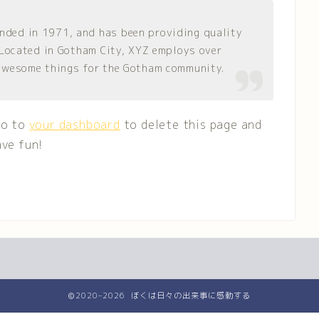
ded in 1971, and has been providing quality
. Located in Gotham City, XYZ employs over
 awesome things for the Gotham community.
go to
your dashboard
to delete this page and
ave fun!
2020–2026 ぼくは日々の出来事に感動する