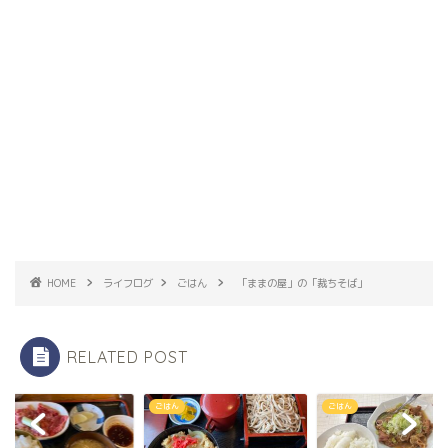
HOME
ライフログ
ごはん
「ままの屋」の「裁ちそば」
RELATED POST
ん
ごはん
ごはん