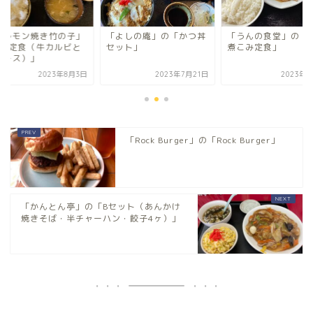
よしの庵」の「かつ丼
「うんの食堂」の「もつ
「ホルモン焼き竹の
ット」
煮こみ定食」
の「C定食（牛カル
豚ロース）」
2023年7月21日
2023年3月1日
2023年8
「Rock Burger」の「Rock Burger」
「かんとん亭」の「Bセット（あんかけ
焼きそば・半チャーハン・餃子4ヶ）」