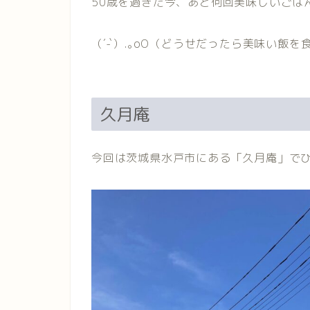
50歳を過ぎた今、あと何回美味しいごは
（´-`）.｡oO（どうせだったら美味い飯
久月庵
今回は茨城県水戸市にある「久月庵」でひる