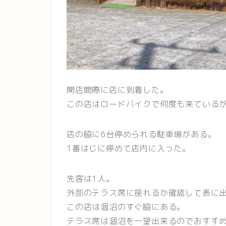
開店間際に店に到着した。
この店はロードバイクで何度も来ている
店の脇に6台停められる駐車場がある。
1番はじに停めて店内に入った。
先客は1人。
外部のテラス席に座れるか確認して表に
この店は涸沼のすぐ脇にある。
テラス席は涸沼を一望出来るのでおすす