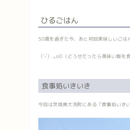
ひるごはん
50歳を過ぎた今、あと何回美味しいごは
（´-`）.｡oO（どうせだったら美味い飯
食事処いきいき
今回は茨城県大洗町にある「食事処いきいき