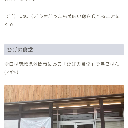
（´-`）.｡oO（どうせだったら美味い飯を食べることに
する
ひげの食堂
今回は茨城県笠間市にある「ひげの食堂」で昼ごはん
(≧∀≦)