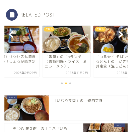
RELATED POST
ん
ごはん
ごはん
香蘭」の「Bランチ
「つるや 生そば さ々め
「（有）サクセス丸
青椒肉絲・ライス・ミ
うどん」の「かき揚げ天
堂」の「しょうが焼
ラーメン）」
丼定食（温うどん）」
食」
2023年11月2日
2023年5月17日
2023年9月
「いなり食堂」の「焼肉定食」
「そば処 藤兵衛」の「二八せいろ」