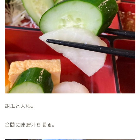
胡瓜と大根。
合間に味噌汁を啜る。