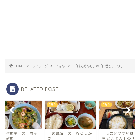
HOME
ライフログ
ごはん
「味処ぐんじ」の「日替りランチ」
RELATED POST
ん
ごはん
ごはん
嵯峨海」の「おろしか
「うまいやすいはやい丼
「ともべ食堂」の「
」
屋 どんどん」の「肉キャ
んぽん定食」