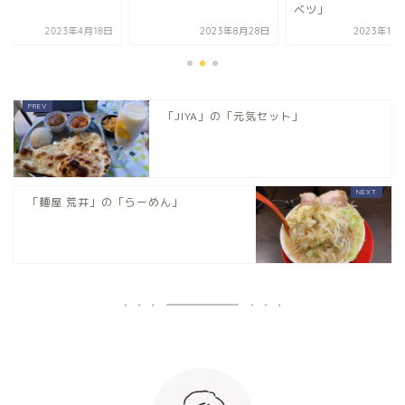
ベツ」
2023年8月28日
2023年10月10日
2023年4
「JIYA」の「元気セット」
「麺屋 荒井」の「らーめん」