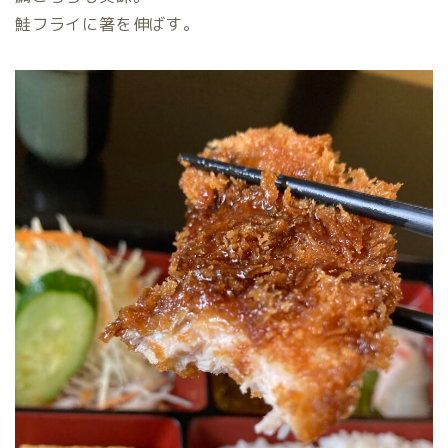
鮭フライに箸を伸ばす。