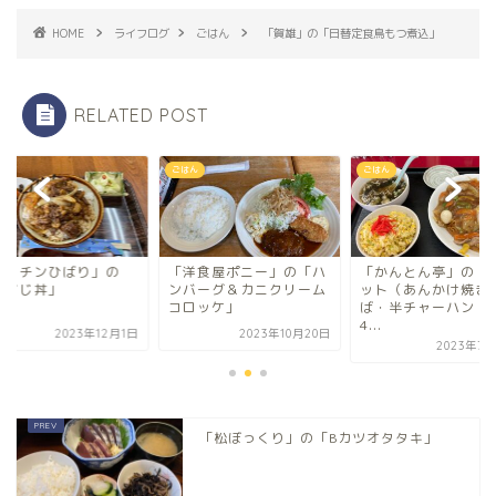
HOME
ライフログ
ごはん
「賀雄」の「日替定食鳥もつ煮込」
RELATED POST
はん
ごはん
ごはん
洋食屋ポニー」の「ハ
「かんとん亭」の「Bセ
「キッチンひばり
バーグ＆カニクリーム
ット（あんかけ焼きそ
「牛すじ丼」
ロッケ」
ば・半チャーハン・餃子
4...
2023年10月20日
2023年
2023年7月26日
「松ぼっくり」の「Bカツオタタキ」