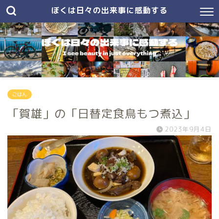
ぼくは日々の出来事に感動する
ごはん
「賀雄」の「日替定食鳥もつ煮込」
2023年9月4日