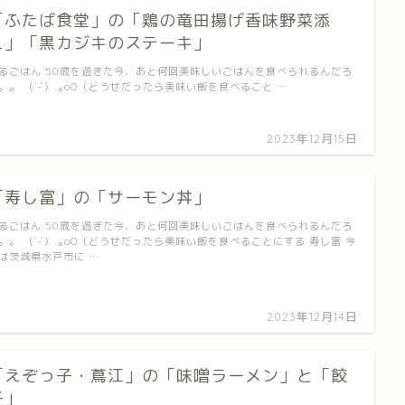
「ふたば食堂」の「鶏の竜田揚げ香味野菜添
え」「黒カジキのステーキ」
るごはん 50歳を過ぎた今、あと何回美味しいごはんを食べられるんだろ
。。 （´-`）.｡oO（どうせだったら美味い飯を食べること …
2023年12月15日
「寿し富」の「サーモン丼」
るごはん 50歳を過ぎた今、あと何回美味しいごはんを食べられるんだろ
。。 （´-`）.｡oO（どうせだったら美味い飯を食べることにする 寿し富 今
は茨城県水戸市に …
2023年12月14日
「えぞっ子・蔦江」の「味噌ラーメン」と「餃
子」