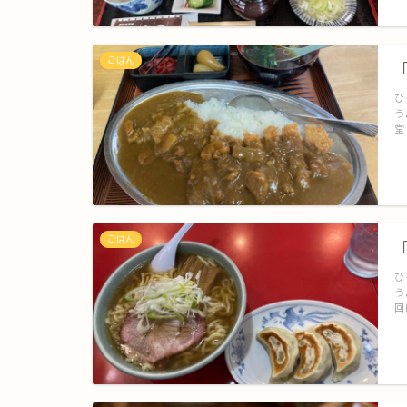
ごはん
ひ
う
堂
ごはん
ひ
う
回