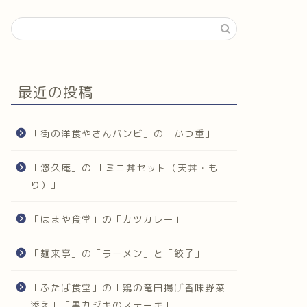
最近の投稿
「街の洋食やさんバンビ」の「かつ重」
「悠久庵」の 「ミニ丼セット（天丼・も
り）」
「はまや食堂」の「カツカレー」
「麺来亭」の「ラーメン」と「餃子」
「ふたば食堂」の「鶏の竜田揚げ香味野菜
添え」「黒カジキのステーキ」