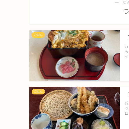
― C
ごはん
ひ
う
や
ごはん
ひ
う
回