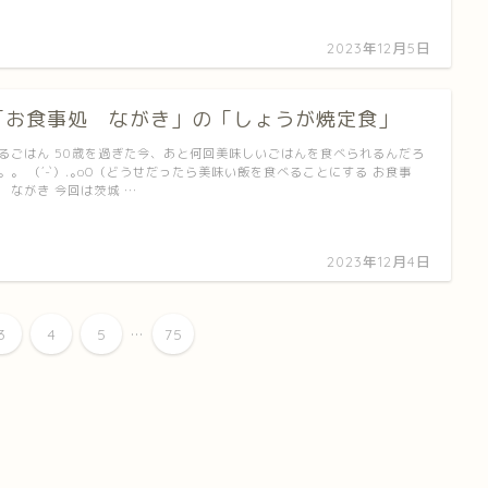
2023年12月5日
「お食事処 ながき」の「しょうが焼定食」
るごはん 50歳を過ぎた今、あと何回美味しいごはんを食べられるんだろ
。。 （´-`）.｡oO（どうせだったら美味い飯を食べることにする お食事
 ながき 今回は茨城 …
2023年12月4日
...
3
4
5
75