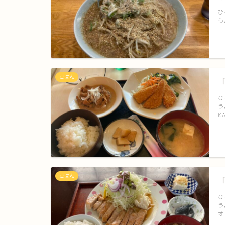
ひ
う
ごはん
ひ
う
K
ごはん
ひ
う
オ