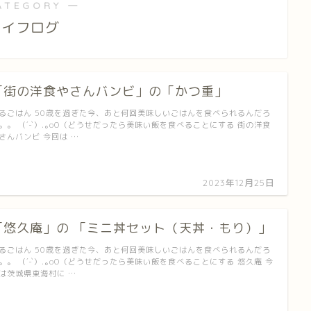
ATEGORY ―
ライフログ
「街の洋食やさんバンビ」の「かつ重」
るごはん 50歳を過ぎた今、あと何回美味しいごはんを食べられるんだろ
。。 （´-`）.｡oO（どうせだったら美味い飯を食べることにする 街の洋食
さんバンビ 今回は …
2023年12月25日
「悠久庵」の 「ミニ丼セット（天丼・もり）」
るごはん 50歳を過ぎた今、あと何回美味しいごはんを食べられるんだろ
。。 （´-`）.｡oO（どうせだったら美味い飯を食べることにする 悠久庵 今
は茨城県東海村に …