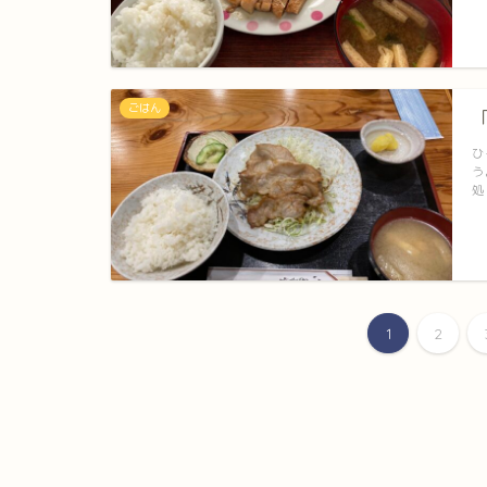
ごはん
ひ
う
処
1
2